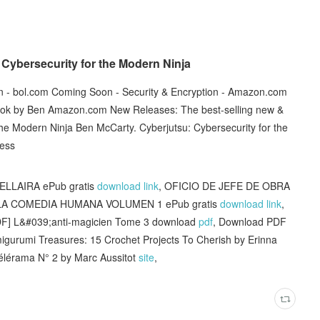
Cybersecurity for the Modern Ninja
n - bol.com Coming Soon - Security & Encryption - Amazon.com
Book by Ben Amazon.com New Releases: The best-selling new &
the Modern Ninja Ben McCarty. Cyberjutsu: Cybersecurity for the
ress
LLAIRA ePub gratis
download link
, OFICIO DE JEFE DE OBRA
 LA COMEDIA HUMANA VOLUMEN 1 ePub gratis
download link
,
DF] L&#039;anti-magicien Tome 3 download
pdf
, Download PDF
migurumi Treasures: 15 Crochet Projects To Cherish by Erinna
Télérama N° 2 by Marc Aussitot
site
,