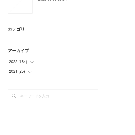
カテゴリ
アーカイブ
2022
(
184
)
2021
(
25
(
6
)
)
(
52
)
(
25
)
(
43
)
(
83
)