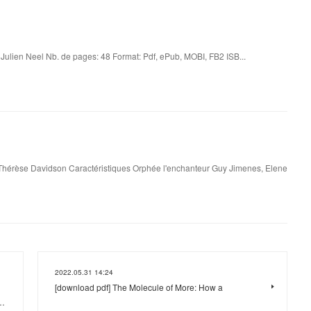
 Julien Neel Nb. de pages: 48 Format: Pdf, ePub, MOBI, FB2 ISB...
Thérèse Davidson Caractéristiques Orphée l'enchanteur Guy Jimenes, Elene
2022.05.31 14:24
[download pdf] The Molecule of More: How a
r…