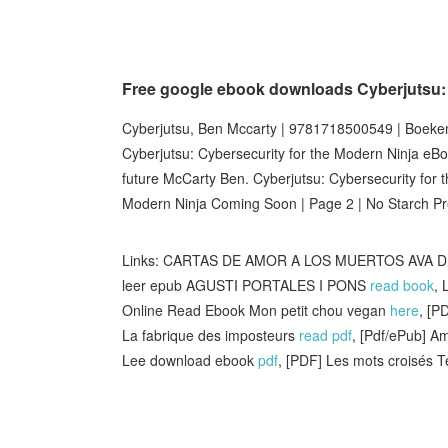
Free google ebook downloads Cyberjutsu: 
Cyberjutsu, Ben Mccarty | 9781718500549 | Boeke
Cyberjutsu: Cybersecurity for the Modern Ninja e
future McCarty Ben. Cyberjutsu: Cybersecurity for 
Modern Ninja Coming Soon | Page 2 | No Starch P
Links: CARTAS DE AMOR A LOS MUERTOS AVA DE
leer epub AGUSTI PORTALES I PONS
read book
,
Online Read Ebook Mon petit chou vegan
here
, [P
La fabrique des imposteurs
read pdf
, [Pdf/ePub] A
Lee download ebook
pdf
, [PDF] Les mots croisés 